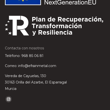
Contacta con nosotros
Teléfono:
968 85 06 81
Correo:
info@efrainmetal.com
Vereda de Cayuelas, 130
30163 Orilla del Azarbe, El Esparragal
Murcia
Encuéntranos en:
Instagram
página